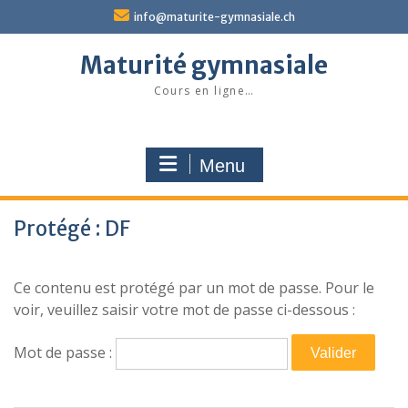
Skip
info@maturite-gymnasiale.ch
to
content
Maturité gymnasiale
Cours en ligne…
Menu
Protégé : DF
Ce contenu est protégé par un mot de passe. Pour le
voir, veuillez saisir votre mot de passe ci-dessous :
Mot de passe :