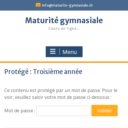
Skip
info@maturite-gymnasiale.ch
to
content
Maturité gymnasiale
Cours en ligne…
Menu
Protégé : Troisième année
Ce contenu est protégé par un mot de passe. Pour le
voir, veuillez saisir votre mot de passe ci-dessous :
Mot de passe :